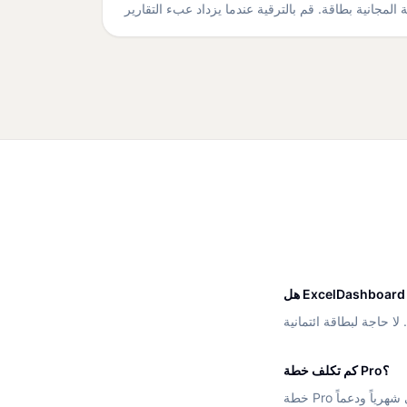
كم تكلف خطة Pro؟
خطة Pro بـ $49 شهرياً (أو $36.75 شهرياً مع الدفع السنوي، بتوفير 25%). تشمل 6,000 رصيد ذكاء اصطناعي شهرياً ودعماً