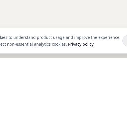
okies to understand product usage and improve the experience.
ect non-essential analytics cookies.
Privacy policy
الشركة
الموارد
التسويق بالعمولة
التوثيق
الخصوصية
سجل التغييرات
منشئ 
الشروط