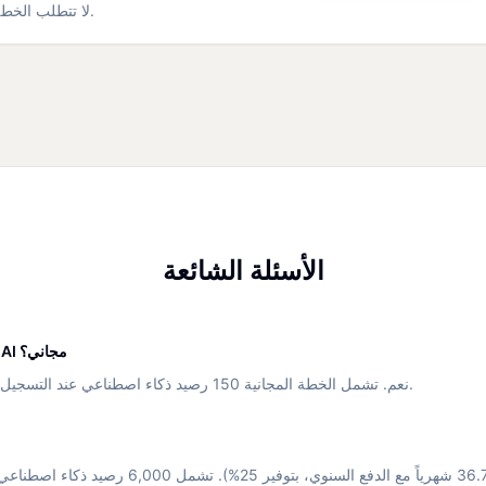
لا تتطلب الخطة المجانية بطاقة. قم بالترقية عندما يزداد عبء التقارير.
الأسئلة الشائعة
هل ExcelDashboard AI مجاني؟
نعم. تشمل الخطة المجانية 150 رصيد ذكاء اصطناعي عند التسجيل. لا حاجة لبطاقة ائتمانية.