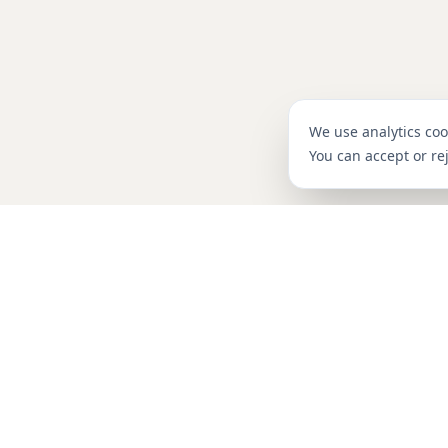
We use analytics co
You can accept or rej
المنتج
ExcelDashboard AI
التسعير
ارفع ملفات Excel أو CSV ودع الذكاء
التقارير بالذكاء الاصطناعي
الاصطناعي يُنشئ عرضاً تقديمياً بمخططات
وتحليلات وملخصات وتوصيات.
صورة إلى PPT
founders@exceldashboard.ai
نص إلى مخطط