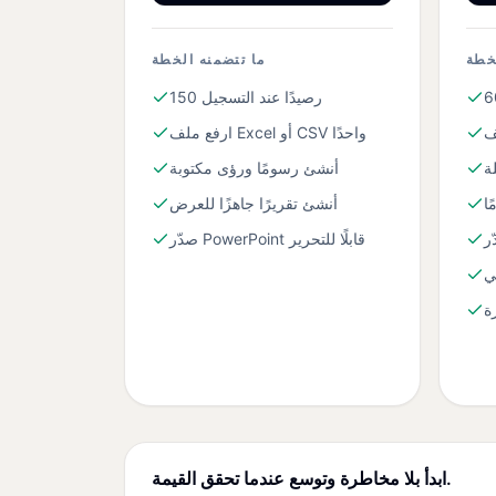
خطة
ما تتضمنه الخطة
150 رصيدًا عند التسجيل
ارفع ملف Excel أو CSV واحدًا
ة
أنشئ رسومًا ورؤى مكتوبة
ا
أنشئ تقريرًا جاهزًا للعرض
صدّر PowerPoint قابلًا للتحرير
ي
ابدأ بلا مخاطرة وتوسع عندما تحقق القيمة.