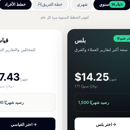
سنوي
شهري
خطة الفريق
خطط الأفراد
وفّر 25%
تُفوتر الخطط السنوية مرة كل عام.
ثر شيوعًا
بلس
قيا
سعة أكبر لتقارير العملاء والفرق
للمحللين والتقارير الد
7.43
$14.25
/شهر
/شهر
171 دولارًا سنويًا
89 دولارًا سنوي
1,500 رصيد شهريًا
600 رصيد شهريًا
اختر بلس
اختر القياسي