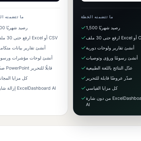
ما تتضمنه الخطة
ما تتضمنه ال
1,500 رصيد شهريًا
600 رصيد شهريًا
Exce أو CSV
ارفع حتى 30 ملف Excel أو CSV
أنشئ تقارير ولوحات دورية
أنشئ تقارير بيانات متكامل
أنشئ رسومًا ورؤى وتوصيات
أنشئ لوحات مؤشرات ورسومً
عدّل النتائج باللغة الطبيعية
صدّر PowerPoint قابلًا للتحرير
صدّر عروضًا قابلة للتحرير
كل مزايا المجان
كل مزايا القياسي
إزالة شارة ExcelDashboard AI
من دون شارة ExcelDashboard
AI