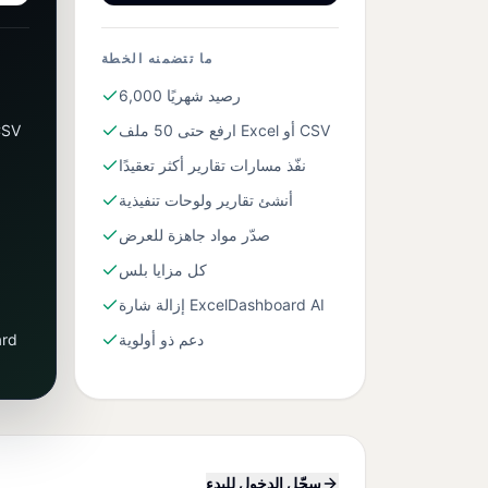
ما تتضمنه الخطة
6,000 رصيد شهريًا
ارفع حتى 50 ملف Excel أو CSV
ارفع حتى 30 ملف l
نفّذ مسارات تقارير أكثر تعقيدًا
أنشئ تقارير ولوحات تنفيذية
صدّر مواد جاهزة للعرض
كل مزايا بلس
إزالة شارة ExcelDashboard AI
دعم ذو أولوية
سجّل الدخول للبدء