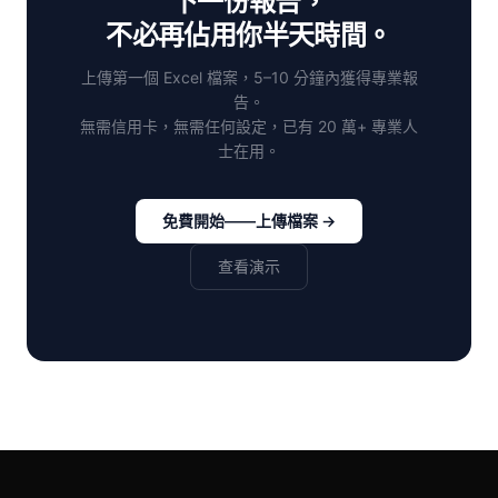
下一份報告，
不必再佔用你半天時間。
上傳第一個 Excel 檔案，5–10 分鐘內獲得專業報
告。
無需信用卡，無需任何設定，已有 20 萬+ 專業人
士在用。
免費開始——上傳檔案 →
查看演示