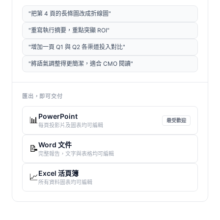
"把第 4 頁的長條圖改成折線圖"
"重寫執行摘要，重點突顯 ROI"
"增加一頁 Q1 與 Q2 各渠道投入對比"
"將語氣調整得更簡潔，適合 CMO 閱讀"
匯出，即可交付
PowerPoint
📊
最受歡迎
每頁投影片及圖表均可編輯
Word 文件
📝
完整報告，文字與表格均可編輯
Excel 活頁簿
📈
所有資料圖表均可編輯