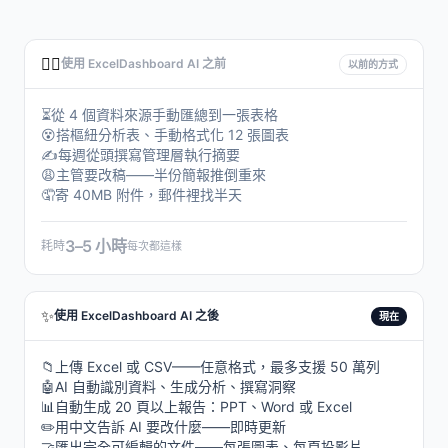
😮‍💨
使用 ExcelDashboard AI 之前
以前的方式
⏳
從 4 個資料來源手動匯總到一張表格
😵
搭樞紐分析表、手動格式化 12 張圖表
✍️
每週從頭撰寫管理層執行摘要
😩
主管要改稿——半份簡報推倒重來
🤦
寄 40MB 附件，郵件裡找半天
3–5 小時
耗時
每次都這樣
✨
使用 ExcelDashboard AI 之後
現在
📁
上傳 Excel 或 CSV——任意格式，最多支援 50 萬列
🤖
AI 自動識別資料、生成分析、撰寫洞察
📊
自動生成 20 頁以上報告：PPT、Word 或 Excel
✏️
用中文告訴 AI 要改什麼——即時更新
🤝
匯出完全可編輯的文件——每張圖表、每頁投影片