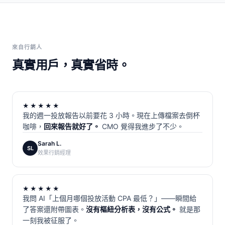
來自行銷人
真實用戶，真實省時。
★★★★★
我的週一投放報告以前要花 3 小時。現在上傳檔案去倒杯
咖啡，
回來報告就好了。
CMO 覺得我進步了不少。
Sarah L.
SL
效果行銷經理
★★★★★
我問 AI「上個月哪個投放活動 CPA 最低？」——瞬間給
了答案還附帶圖表。
沒有樞紐分析表，沒有公式。
就是那
一刻我被征服了。