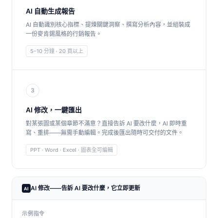
AI 自動生成報告
AI 自動識別核心指標、提煉關鍵洞察、撰寫分析內容，並組裝成
一份麥肯錫風格的行銷報告。
5–10 分鐘 · 20 頁以上
3
AI 修改，一鍵匯出
對某張圖或某個章節不滿意？直接告訴 AI 要改什麼，AI 即時重
寫、重排——無需手動編輯。完成後匯出隨時可交付的文件。
PPT · Word · Excel · 圖表全可編輯
AI 修改——告訴 AI 要改什麼，它立即更新
AI
示例指令