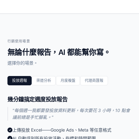
行銷使用場景
無論什麼報告，AI 都能幫你寫。
選擇你的場景。
投放週報
渠道分析
月度複盤
代理商匯報
幾分鐘搞定週度投放報告
"每個週一我都要發投放資料更新，每次要花 3 小時，10 點會
議前總是手忙腳亂。"
上傳投放 Excel——Google Ads、Meta 等任意格式
✓
AI 自動識別所有投放活動、指標和時間範圍
✓